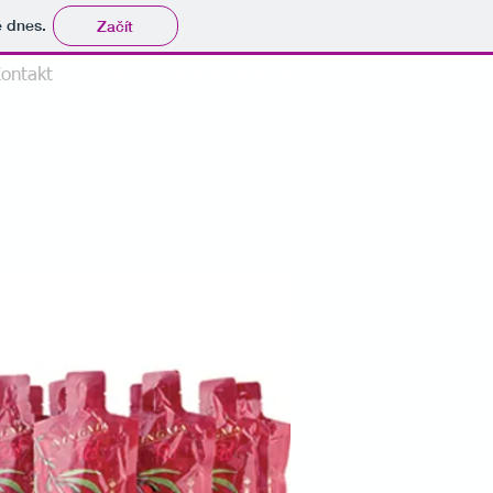
tě dnes.
Začít
www.youngliving.sk
ontakt