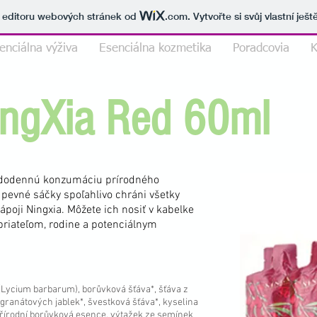
v editoru webových stránek od
.com
. Vytvořte si svůj vlastní ješ
enciálna výživa
Esenciálna kozmetika
Poradcovia
K
ingXia Red 60ml
aždodennú konzumáciu prírodného
pevné sáčky spoľahlivo chráni všetky
ápoji Ningxia. Môžete ich nosiť v kabelke
 priateľom, rodine a potenciálnym
 (Lycium barbarum), borůvková šťáva*, šťáva z
 granátových jablek*, švestková šťáva*, kyselina
přírodní borůvková esence, výtažek ze semínek