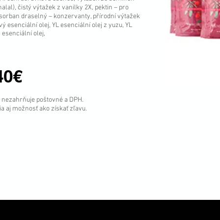
lal), čistý výtažek z vanilky 2X, pektin – pro
orban draselný – konzervanty, přírodní výtažek
ý esenciální olej, YL esenciální olej z yuzu, YL
 esenciální olej,
40€
, nezahrňuje poštovné a DPH.
 aj možnosť ako získať zľavu.