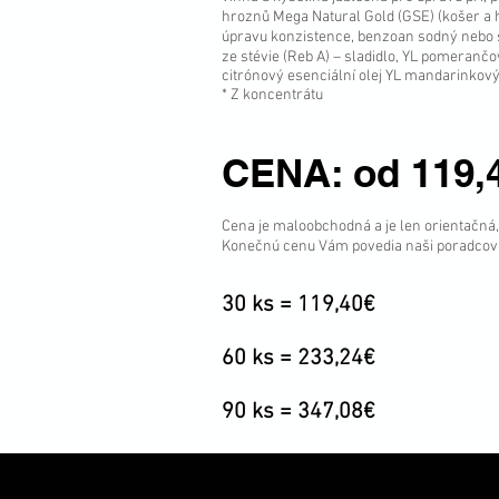
hroznů Mega Natural Gold (GSE) (košer a ha
úpravu konzistence, benzoan sodný nebo s
ze stévie (Reb A) – sladidlo, YL pomerančov
citrónový esenciální olej YL mandarinkový
* Z koncentrátu
CENA: od 119,
Cena je maloobchodná a je len orientačná
Konečnú cenu Vám povedia naši poradcovia
30 ks = 119,40€
60 ks = 233,24€
90 ks = 347,08€