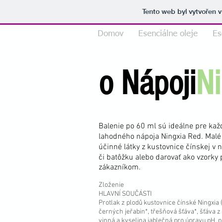
Tento web byl vytvořen 
Domov
Esenciálne oleje
Es
o Nápoji
N
Balenie po 60 ml sú ideálne pre k
lahodného nápoja Ningxia Red. Malé 
účinné látky z kustovnice čínskej v n
či batôžku alebo darovať ako vzorky
zákazníkom.
Zloženie
HLAVNÍ SOUČÁSTI
Protlak z plodů kustovnice čínské Ningxia
černých jeřabin*, třešňová šťáva*, šťáva z
vinná a kyselina jablečná pro úpravu pH, 